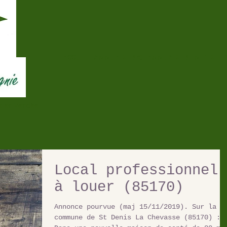
ACCUEIL
ANNUAIRE BIO
ANNUAIRE BIEN-ETRE
E
re en Vendée
Local professionnel
à louer (85170)
Annonce pourvue (maj 15/11/2019). Sur la
commune de St Denis La Chevasse (85170) :