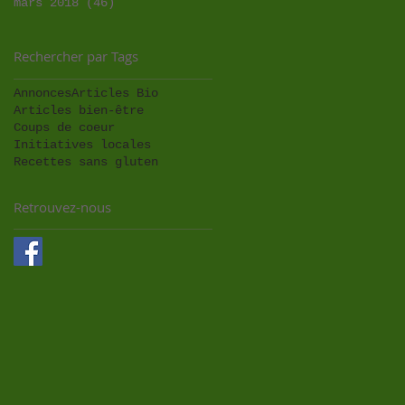
mars 2018
(46)
46 posts
Rechercher par Tags
Annonces
Articles Bio
Articles bien-être
Coups de coeur
Initiatives locales
Recettes sans gluten
Retrouvez-nous