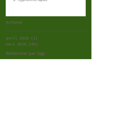
Archives
avril 2018
(1)
1 post
mars 2018
(46)
46 posts
Rechercher par Tags
Annonces
Articles Bio
Articles bien-être
Coups de coeur
Initiatives locales
Recettes sans gluten
Retrouvez-nous
Bio Nature et Compagnie