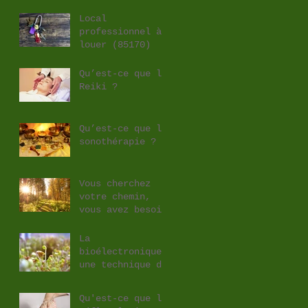
Local
professionnel à
louer (85170)
Qu’est-ce que le
Reiki ?
Qu’est-ce que la
sonothérapie ?
Vous cherchez
votre chemin,
vous avez besoin
d'être éclairé ?
La
bioélectronique,
une technique de
prévention
Qu'est-ce que la