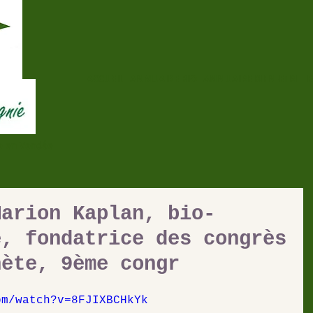
ACCUEIL
ANNUAIRE BIO
ANNUAIRE BIEN-ETRE
E
re en Vendée
Marion Kaplan, bio-
e, fondatrice des congrès
nète, 9ème congr
om/watch?v=8FJIXBCHkYk