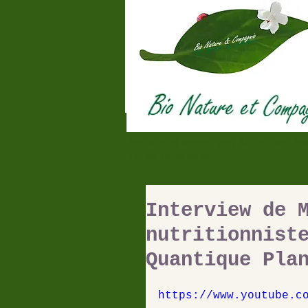
Annuaire et Rendez vous Bio et Bien-êt
Tél. 06 49 22 85 74
Interview de 
nutritionnist
Quantique Pla
https://www.youtube.c