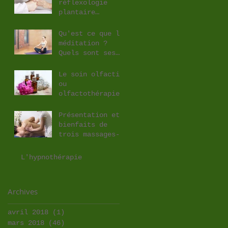
réflexologie
plantaire
chinoise ? Quels
sont ses
Qu'est ce que la
bienfaits ?
méditation ?
Quels sont ses
bienfaits ?
Le soin olfactif
ou
olfactothérapie,
en quoi cela
peut il vous
Présentation et
aider ?
bienfaits de
trois massages-
bien-être
L'hypnothérapie
Archives
avril 2018
(1)
1 post
mars 2018
(46)
46 posts